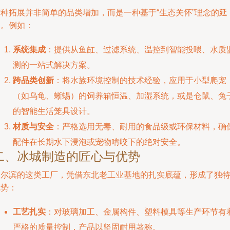
这种拓展并非简单的品类增加，而是一种基于“生态关怀”理念的延
伸。例如：
系统集成
：提供从鱼缸、过滤系统、温控到智能投喂、水质
测的一站式解决方案。
跨品类创新
：将水族环境控制的技术经验，应用于小型爬宠
（如乌龟、蜥蜴）的饲养箱恒温、加湿系统，或是仓鼠、兔
的智能生活笼具设计。
材质与安全
：严格选用无毒、耐用的食品级或环保材料，确
配件在长期水下浸泡或宠物啃咬下的绝对安全。
二、冰城制造的匠心与优势
哈尔滨的这类工厂，凭借东北老工业基地的扎实底蕴，形成了独
优势：
工艺扎实
：对玻璃加工、金属构件、塑料模具等生产环节有
严格的质量控制，产品以坚固耐用著称。