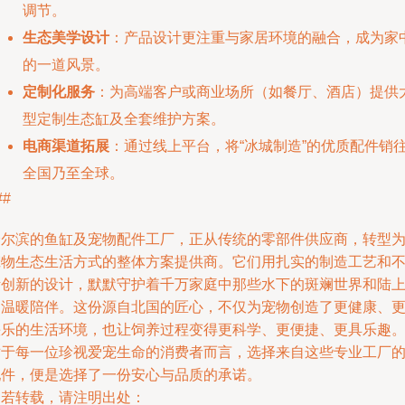
调节。
生态美学设计
：产品设计更注重与家居环境的融合，成为家
的一道风景。
定制化服务
：为高端客户或商业场所（如餐厅、酒店）提供
型定制生态缸及全套维护方案。
电商渠道拓展
：通过线上平台，将“冰城制造”的优质配件销
全国乃至全球。
##
哈尔滨的鱼缸及宠物配件工厂，正从传统的零部件供应商，转型
宠物生态生活方式的整体方案提供商。它们用扎实的制造工艺和
断创新的设计，默默守护着千万家庭中那些水下的斑斓世界和陆
的温暖陪伴。这份源自北国的匠心，不仅为宠物创造了更健康、
快乐的生活环境，也让饲养过程变得更科学、更便捷、更具乐趣
对于每一位珍视爱宠生命的消费者而言，选择来自这些专业工厂
配件，便是选择了一份安心与品质的承诺。
如若转载，请注明出处：