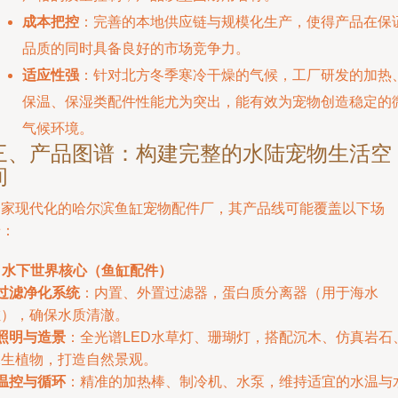
成本把控
：完善的本地供应链与规模化生产，使得产品在保
品质的同时具备良好的市场竞争力。
适应性强
：针对北方冬季寒冷干燥的气候，工厂研发的加热
保温、保湿类配件性能尤为突出，能有效为宠物创造稳定的
气候环境。
三、产品图谱：构建完整的水陆宠物生活空
间
一家现代化的哈尔滨鱼缸宠物配件厂，其产品线可能覆盖以下场
景：
. 水下世界核心（鱼缸配件）
过滤净化系统
：内置、外置过滤器，蛋白质分离器（用于海水
缸），确保水质清澈。
照明与造景
：全光谱LED水草灯、珊瑚灯，搭配沉木、仿真岩石
水生植物，打造自然景观。
温控与循环
：精准的加热棒、制冷机、水泵，维持适宜的水温与