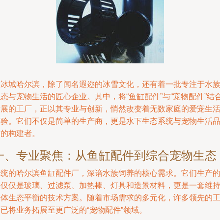
在冰城哈尔滨，除了闻名遐迩的冰雪文化，还有着一批专注于水
态与宠物生活的匠心企业。其中，将“鱼缸配件”与“宠物配件”结
发展的工厂，正以其专业与创新，悄然改变着无数家庭的爱宠生
体验。它们不仅是简单的生产商，更是水下生态系统与宠物生活
质的构建者。
一、专业聚焦：从鱼缸配件到综合宠物生态
传统的哈尔滨鱼缸配件厂，深谙水族饲养的核心需求。它们生产
不仅仅是玻璃、过滤泵、加热棒、灯具和造景材料，更是一套维
水体生态平衡的技术方案。随着市场需求的多元化，许多领先的
已将业务拓展至更广泛的“宠物配件”领域。