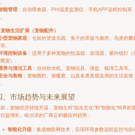
流。
智能管理
：自动喂食器、PH/温度监测仪、手机APP远程控制系
统。
. 宠物生活扩展（宠物配件）
小型宠物家居
：仓鼠的管道乐园、兔子的草架与厕所、鸟类的攀
架等。
环境控制设备
：适用于多种宠物的恒温箱、加湿器、紫外线灯（
于爬宠）。
喂养与清洁工具
：自动饮水机、宠物玩具、便盆、梳理工具等。
安全与装饰
：宠物围栏、保暖窝、以及各类美观实用的生活装饰
件。
四、市场趋势与未来展望
前，宠物经济持续升温，宠物主对“拟生态化”和“智能化”饲养的
求日益增长。哈尔滨的厂商正积极应对趋势：
智能化升级
：集成物联网技术，实现环境参数远程监控与自